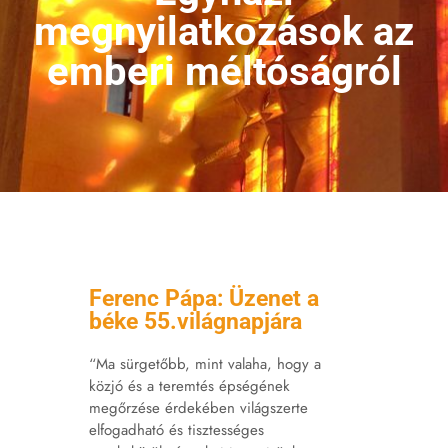
megnyilatkozások az
emberi méltóságról
Ferenc Pápa: Üzenet a
béke 55.világnapjára
“Ma sürgetőbb, mint valaha, hogy a
közjó és a teremtés épségének
megőrzése érdekében világszerte
elfogadható és tisztességes