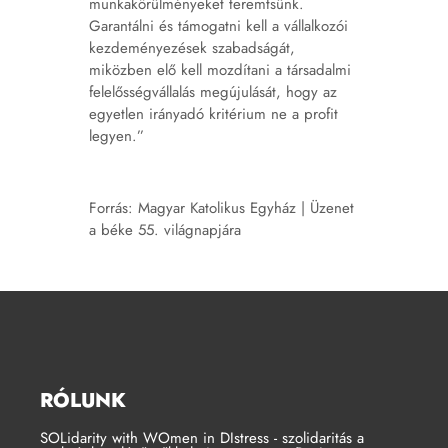
munkakörülményeket teremtsünk.
Garantálni és támogatni kell a vállalkozói
kezdeményezések szabadságát,
miközben elő kell mozdítani a társadalmi
felelősségvállalás megújulását, hogy az
egyetlen irányadó kritérium ne a profit
legyen.”
Forrás:
Magyar Katolikus Egyház | Üzenet
a béke 55. világnapjára
RÓLUNK
SOLidarity with WOmen in DIstress - szolidaritás a