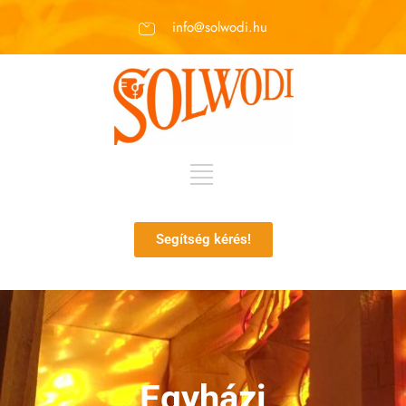
info@solwodi.hu
Segítség kérés!
Egyházi