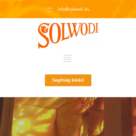
info@solwodi.hu
Segítség kérés!