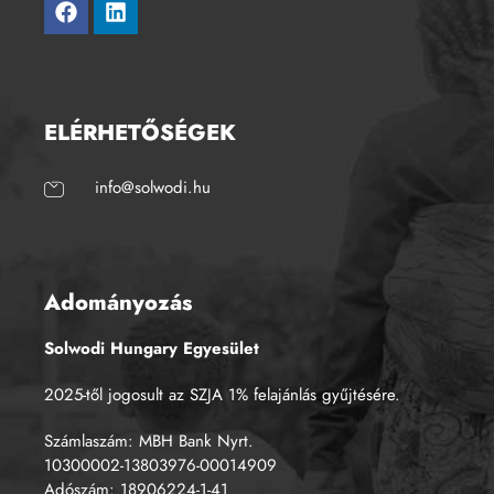
ELÉRHETŐSÉGEK
info@solwodi.hu
Adományozás
Solwodi Hungary Egyesület
2025-től jogosult az SZJA 1% felajánlás gyűjtésére.
Számlaszám: MBH Bank Nyrt.
10300002-13803976-00014909
Adószám: 18906224-1-41