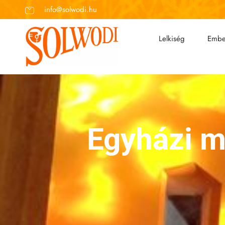
info@solwodi.hu
Lelkiség
Embe
Egyházi m