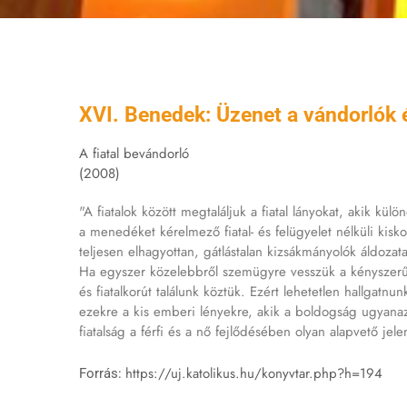
XVI. Benedek: Üzenet a vándorlók 
A fiatal bevándorló
(2008)
"A fiatalok között megtaláljuk a fiatal lányokat, akik k
a menedéket kérelmező fiatal- és felügyelet nélküli kisko
teljesen elhagyottan, gátlástalan kizsákmányolók áldozata
Ha egyszer közelebbről szemügyre vesszük a kényszerűs
és fiatalkorút találunk köztük. Ezért lehetetlen hallga
ezekre a kis emberi lényekre, akik a boldogság ugyanaz
fiatalság a férfi és a nő fejlődésében olyan alapvető jel
https://uj.katolikus.hu/konyvtar.php?h=194
Forrás: