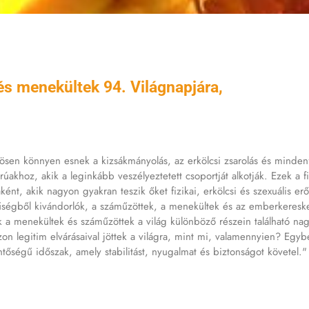
és menekültek 94. Világnapjára,
ülönösen könnyen esnek a kizsákmányolás, az erkölcsi zsarolás és minde
rúakhoz, akik a leginkább veszélyeztetett csoportját alkotják. Ezek a fi
ként, akik nagyon gyakran teszik őket fizikai, erkölcsi és szexuális er
égből kivándorlók, a száműzöttek, a menekültek és az emberkeresked
tnunk a menekültek és száműzöttek a világ különböző részein található
on legitim elvárásaival jöttek a világra, mint mi, valamennyien? Eg
entőségű időszak, amely stabilitást, nyugalmat és biztonságot követel."