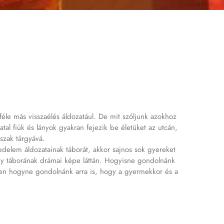
nféle más visszaélés áldozatául. De mit szóljunk azokhoz
atal fiúk és lányok gyakran fejezik be életüket az utcán,
őszak tárgyává.
elem áldozatainak táborát, akkor sajnos sok gyereket
 nagy táborának drámai képe láttán. Hogyisne gondolnánk
yben hogyne gondolnánk arra is, hogy a gyermekkor és a