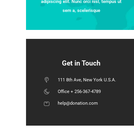
adipiscing elit. Nunc orci nisl, tempus ut
sem a, scelerisque
Get in Touch
111 8th Ave, New York U.S.A.
Office + 256-367-4789
help@donation.com