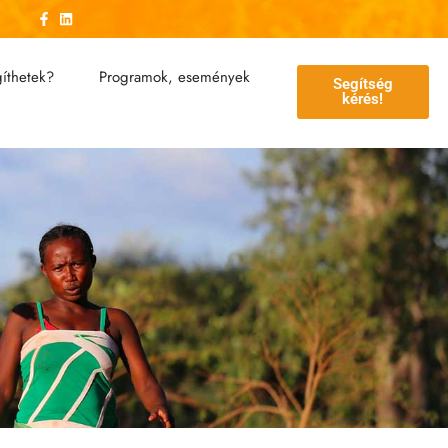
íthetek?
Programok, események
Segítség
kérés!