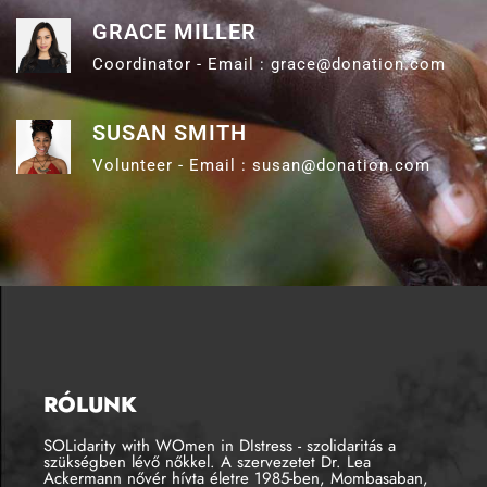
GRACE MILLER
Coordinator - Email : grace@donation.com
SUSAN SMITH
Volunteer - Email : susan@donation.com
RÓLUNK
SOLidarity with WOmen in DIstress - szolidaritás a
szükségben lévő nőkkel. A szervezetet Dr. Lea
Ackermann nővér hívta életre 1985-ben, Mombasaban,