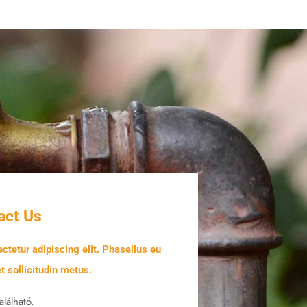
act Us
ctetur adipiscing elit. Phasellus eu
 sollicitudin metus.
alálható.