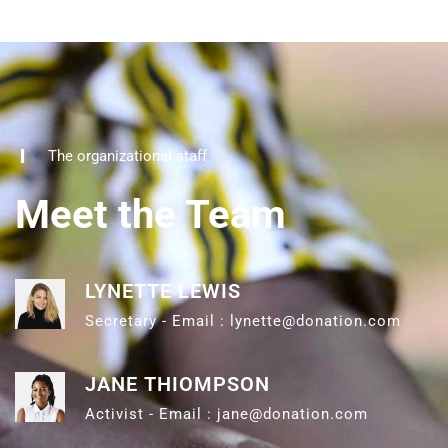
The organizational staff
Meet the Team
LYNETTE LEWIS
Secretary - Email : lynette@donation.com
JANE THIOMPSON
Activist - Email : jane@donation.com