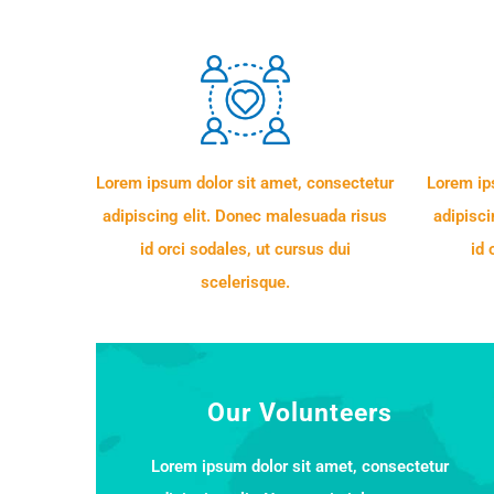
Lorem ipsum dolor sit amet, consectetur
Lorem ip
adipiscing elit. Donec malesuada risus
adipisci
id orci sodales, ut cursus dui
id 
scelerisque.
Our Volunteers
Lorem ipsum dolor sit amet, consectetur