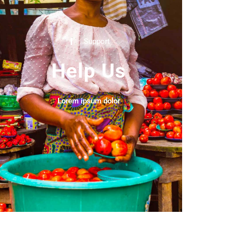
Support
Help Us
Lorem ipsum dolor