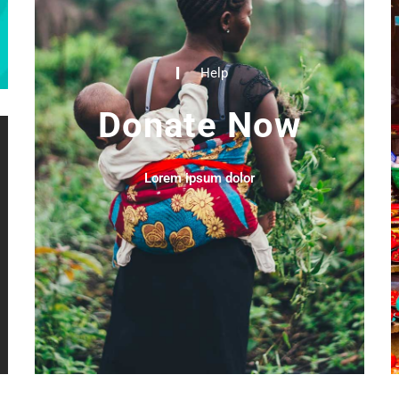
Help
Donate Now
Lorem ipsum dolor