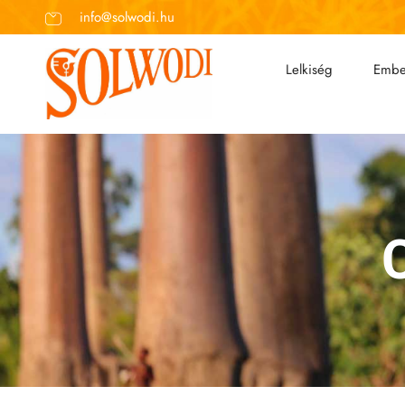
info@solwodi.hu
Lelkiség
Embe