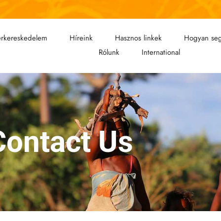
rkereskedelem
Híreink
Hasznos linkek
Hogyan seg
Rólunk
International
Contact Us