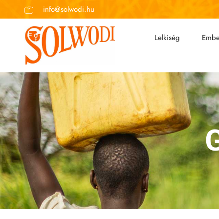
info@solwodi.hu
Lelkiség
Embe