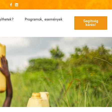
íthetek?
Programok, események
Segítség
kérés!