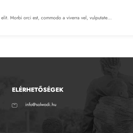
 elit. Morbi orci est, commodo a viverra vel, vulputate…
ELÉRHETŐSÉGEK
info@solwodi.hu