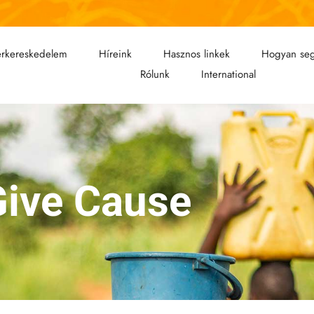
rkereskedelem
Híreink
Hasznos linkek
Hogyan seg
Rólunk
International
Give Cause