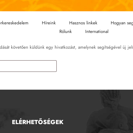
rkereskedelem
Híreink
Hasznos linkek
Hogyan seg
Rólunk
International
adását követően küldünk egy hivatkozást, amelynek segítségével új jels
ELÉRHETŐSÉGEK