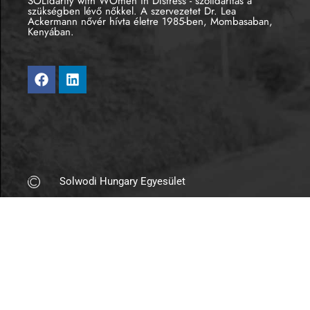
SOLidarity with WOmen in DIstress - szolidaritás a
szükségben lévő nőkkel. A szervezetet Dr. Lea
Ackermann nővér hívta életre 1985-ben, Mombasaban,
Kenyában.
Solwodi Hungary Egyesület