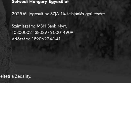
Solwodi Hungary Egyesület
2025-től jogosult az SZJA 1% felajánlás gyűjtésére.
Számlaszám: MBH Bank Nyrt.
10300002-13803976-00014909
Adószám: 18906224-1-41
lteti a Zedality.