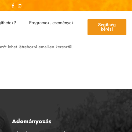
íthetek?
Programok, események
Segítség
kérés!
zót lehet létrehozni email-en keresztül.
Adományozás