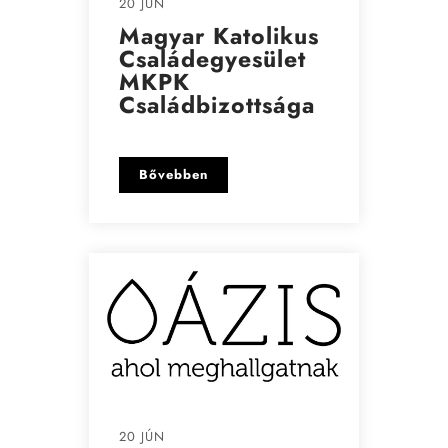
20 JÚN
Magyar Katolikus
Családegyesület
MKPK
Családbizottsága
Bővebben
20 JÚN