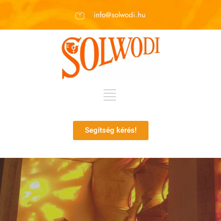
info@solwodi.hu
Segítség kérés!